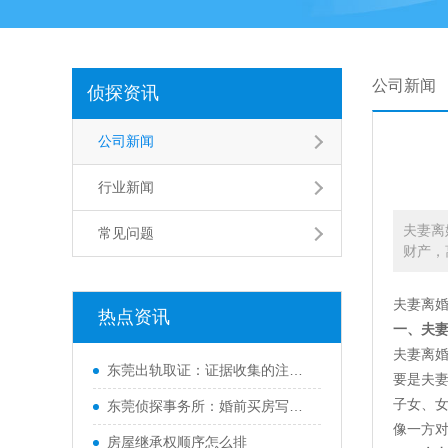
公司新闻
侦探资讯
公司新闻
行业新闻
夫妻离
常见问题
财产，
夫妻离
热点资讯
一、夫
夫妻离
东莞出轨取证：证据收集的注意事项是什么
要是夫
子女、
东莞侦探事务所：婚前买房写两个人名字离婚如何样分
像一方
房屋继承权顺序怎么排