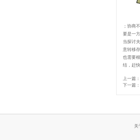
；协商
要是一
当探讨
意转移
也需要
结，赶快
上一篇
下一篇
关