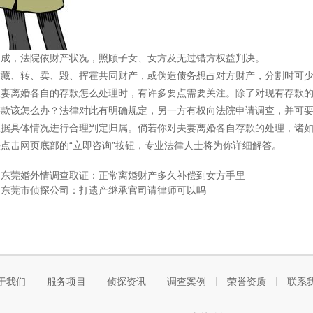
不成，法院依财产状况，照顾子女、女方及无过错方权益判决。
方藏、转、卖、毁、挥霍共同财产，或伪造债务想占对方财产，分割时可
夫妻离婚各自的存款怎么处理时，有许多要点需要关注。除了对现有存款
存款该怎么办？法律对此有明确规定，另一方有权向法院申请调查，并可
根据具体情况进行合理判定归属。倘若你对夫妻离婚各自存款的处理，诸
点击网页底部的“立即咨询”按钮，专业法律人士将为你详细解答。
：
东莞婚外情调查取证：正常离婚财产多久补偿到女方手里
：
东莞市侦探公司：打遗产继承官司请律师可以吗
于我们
服务项目
侦探资讯
调查案例
荣誉资质
联系