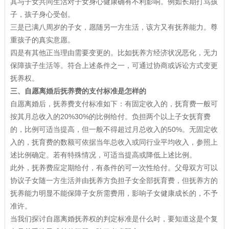
其与子女共同生活对子女身心健康确有不利影响。例如长期打骂孩
子，孩子身心受创。
三是已满八周岁的子女，愿随另一方生活，该方又有抚养能力。尊
重孩子的真实意愿。
四是有其他正当理由需要变更的。比如抚养方经济状况恶化，无力
保障孩子生活等。符合上述条件之一，可通过协商或诉讼方式变更
抚养权。
三、自愿离婚后抚养费的支付标准是怎样的
自愿离婚后，抚养费支付标准如下：有固定收入的，抚育费一般可
按其月总收入的20%30%的比例给付。负担两个以上子女抚育费
的，比例可适当提高，但一般不得超过月总收入的50%。无固定收
入的，抚育费的数额可依据当年总收入或同行业平均收入，参照上
述比例确定。若有特殊情况，可适当提高或降低上述比例。
此外，抚养费应定期给付，有条件的可一次性给付。父母双方可以
协议子女随一方生活并由抚养方负担子女全部抚育费，但抚养方的
抚养能力明显不能保障子女所需费用，影响子女健康成长的，不予
准许。
当我们探讨自愿离婚抚养权的判定标准是什么时，要知道这是个复