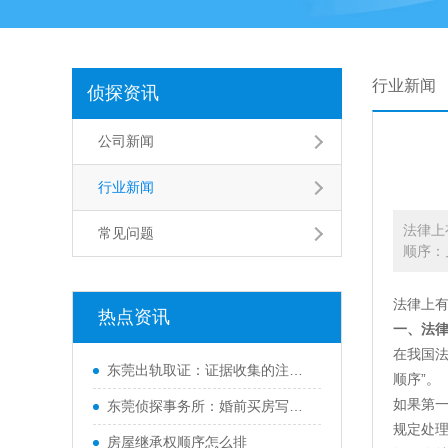
行业新闻
侦探资讯
公司新闻
行业新闻
法律上
常见问题
顺序：
法律上
热点资讯
一、法
在我国
东莞出轨取证：证据收集的注意事项是什么
顺序”。
如果第
东莞侦探事务所：婚前买房写两个人名字离婚如何样分
规定处
房屋继承权顺序怎么排