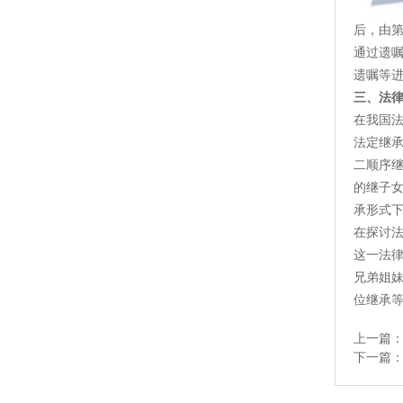
后，由
通过遗
遗嘱等
三、法
在我国
法定继
二顺序
的继子
承形式
在探讨
这一法
兄弟姐
位继承等
上一篇
下一篇