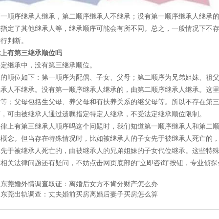
第一顺序继承人继承，第二顺序继承人不继承；没有第一顺序继承人继承
嘱指定了其他继承人等，继承顺序可能会有所不同。总之，一般情况下不
进行判断。
律上有第三继承顺位吗
法定继承中，没有第三继承顺位。
承的顺位如下：第一顺序为配偶、子女、父母；第二顺序为兄弟姐妹、祖
继承人不继承。没有第一顺序继承人继承的，由第二顺序继承人继承。这
女等；父母包括生父母、养父母和有扶养关系的继父母等。所以不存在第
下，可由被继承人通过遗嘱指定特定人继承，不受法定继承顺位限制。
法律上有第三继承人顺序吗这个问题时，我们知道第一顺序继承人和第二
律概念。但当存在特殊情况时，比如被继承人的子女先于被继承人死亡的
妹先于被继承人死亡的，由被继承人的兄弟姐妹的子女代位继承。这些特
相关法律问题还有疑问，不妨点击网页底部的“立即咨询”按钮，专业侦
：
东莞婚外情调查取证：离婚后女方不肯分财产怎么办
：
东莞出轨调查：丈夫婚前买房离婚后妻子买房怎么算