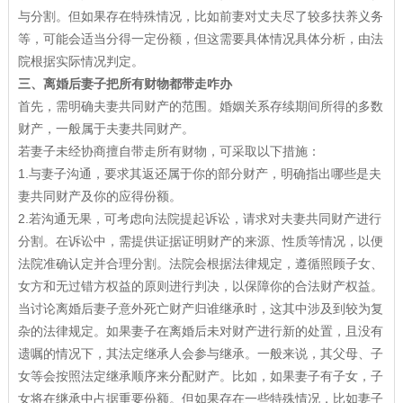
与分割。但如果存在特殊情况，比如前妻对丈夫尽了较多扶养义务
等，可能会适当分得一定份额，但这需要具体情况具体分析，由法
院根据实际情况判定。
三、离婚后妻子把所有财物都带走咋办
首先，需明确夫妻共同财产的范围。婚姻关系存续期间所得的多数
财产，一般属于夫妻共同财产。
若妻子未经协商擅自带走所有财物，可采取以下措施：
1.与妻子沟通，要求其返还属于你的部分财产，明确指出哪些是夫
妻共同财产及你的应得份额。
2.若沟通无果，可考虑向法院提起诉讼，请求对夫妻共同财产进行
分割。在诉讼中，需提供证据证明财产的来源、性质等情况，以便
法院准确认定并合理分割。法院会根据法律规定，遵循照顾子女、
女方和无过错方权益的原则进行判决，以保障你的合法财产权益。
当讨论离婚后妻子意外死亡财产归谁继承时，这其中涉及到较为复
杂的法律规定。如果妻子在离婚后未对财产进行新的处置，且没有
遗嘱的情况下，其法定继承人会参与继承。一般来说，其父母、子
女等会按照法定继承顺序来分配财产。比如，如果妻子有子女，子
女将在继承中占据重要份额。但如果存在一些特殊情况，比如妻子