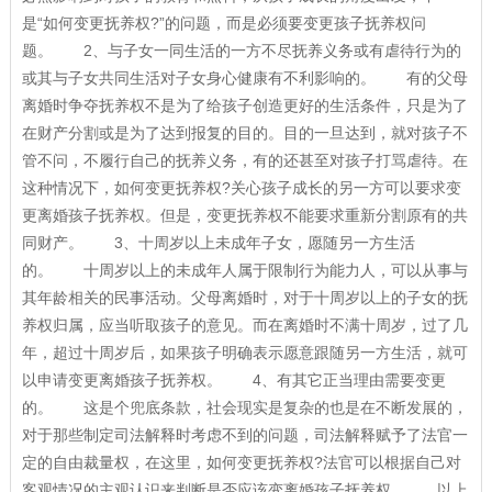
是“如何变更抚养权?”的问题，而是必须要变更孩子抚养权问
题。 2、与子女一同生活的一方不尽抚养义务或有虐待行为的
或其与子女共同生活对子女身心健康有不利影响的。 有的父母
离婚时争夺抚养权不是为了给孩子创造更好的生活条件，只是为了
在财产分割或是为了达到报复的目的。目的一旦达到，就对孩子不
管不问，不履行自己的抚养义务，有的还甚至对孩子打骂虐待。在
这种情况下，如何变更抚养权?关心孩子成长的另一方可以要求变
更离婚孩子抚养权。但是，变更抚养权不能要求重新分割原有的共
同财产。 3、十周岁以上未成年子女，愿随另一方生活
的。 十周岁以上的未成年人属于限制行为能力人，可以从事与
其年龄相关的民事活动。父母离婚时，对于十周岁以上的子女的抚
养权归属，应当听取孩子的意见。而在离婚时不满十周岁，过了几
年，超过十周岁后，如果孩子明确表示愿意跟随另一方生活，就可
以申请变更离婚孩子抚养权。 4、有其它正当理由需要变更
的。 这是个兜底条款，社会现实是复杂的也是在不断发展的，
对于那些制定司法解释时考虑不到的问题，司法解释赋予了法官一
定的自由裁量权，在这里，如何变更抚养权?法官可以根据自己对
客观情况的主观认识来判断是否应该变离婚孩子抚养权。 以上