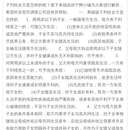
子判给女方是怎样的呢？接下来就由诉宁网小编为大家进行解答，
希望对东莞市调查公司您有所帮助。 一、离婚孩子判给女方是
怎样的 1、两周岁以下的子女，一般随母方生活。母方有下列
情形之一的，可随父方生活： (1)患有久治不愈的传染性疾病
或其他严重疾病，子女不宜与其共同生活的; (2)有抚养条件不
尽抚养义务，而父方要求子女随其生活的; (3)因其他原因，子
女确无法随母方生活的。 2、父母双方协议两周岁以下子女随
父方生活，并对子女健康成长无不利影响的，可予准许。 3、
对两周岁以上未成年的子女，父方和母方均要求随其生活，一方有
下列情形之一的，可予优先考虑： (1)已做绝育手术或因其他
原因丧失生育能力的; (2)子女随其生活时间较长，改变生活环
境对子女健康成长明显不利的; (3)无其他子女，而另一方有其
他子女的; (4)子女随其生活，对子女成长有利，而另一方患有
久治不愈的传染性疾病或其他严重疾病，或者有其他不利于子女身
心健康的情形，不宜与子女共同生活的。 4、父方与母方抚养
子女的条件基本相同，双方均要求子女与其共同生活，但子女单独
随祖父母或外祖父母共同生活多年，且祖父母或外祖父母要求并且
有能力帮助子女照顾孙子女或外孙子女的，可作为子女随父或母生