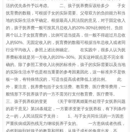
活的优先条件予以考虑。 二、孩子抚养费应该给多少 子女
抚育费的数额，可根据子女的实际需要、父母双方的负担能力和当
地的实际生活水平确定。根据最高人民法院的意见，对于固定收入
的，孩子抚养费一般可按其月总收入的20%-30%比例给付。负担
两个以上子女抚育费的，比例可适当提高，但一般不得超过月总收
入的50%。无固定收入的，抚育费的数额可根据当年总收入或者同
行业平均收入，参照上述比例确定。 在实践中，很多人认为抚
养费标准就是另一方收入的20%~30%。其实这种观点是不完全准
确的。除了参照工资收入比例的标准外，孩子的实际需要以及当地
的实际生活水平也是相当重要的参考因素因此，这一标准并不是铁
板一块，有特殊情况的，可适当提高或者降低上述比例。 此
外，要注意，抚养费包括子女生活费、教育费、医疗费等费用，一
般情形下不抚养孩子的一方不需另行支付教育费、医疗费等。
三、孩子抚养权的变更 《关于审理离婚案件处理子女抚养问题
的若干意见》第16条规定，一方要求变更子女抚养权，有下列条件
之一的，人民法院应予支持： 1、与子女共同生活的一方因患
严重疾病或因伤残无力继续抚养子女的。 一方患病或者伤残，
必然影响到对孩子的教育和照料，从孩子成长的角度出发，不