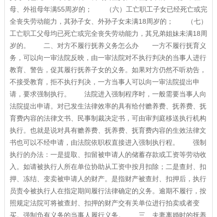
母、外祖母年满55周岁的； （六）工亡职工子女已经死亡或完
全丧失劳动能力，其孙子女、外孙子女未满18周岁的； （七）
工亡职工父母均已死亡或完全丧失劳动能力，其兄弟姐妹未满18周
岁的。 二、对方不履行抚养义务怎么办 一方不履行抚育义
务，可以向一审法院反映，由一审法院对不执行判决的当事人进行
教育、警告，促其履行抚养子女的义务。如果对方仍然不听劝告，
不接受教育，拒不执行判决，一方当事人可以向一审法院提出申
请，要求强制执行。 法院进入强制程序时，一般需要当事人向
法院提出申请。对已发生法律效率的具有给付赡养费、抚养费、抚
育费内容的法律文书、民事制裁决定书，可由审判庭移送执行机构
执行。也就是说对具有赡养费、抚养费、抚育费内容的生效法律文
书也可以不经申请，由法院依职权直接进入强制执行程。 强制
执行的办法：一是提取、扣留被申请人的储蓄存款或工资等劳动收
入。如请被执行人所在单位协助从工资中按月扣除；二是查封、扣
押、冻结、变卖被申请人的财产。是指财产被查封、扣押后，执行
员责令被执行人在指定期间履行法律确定的义务。逾期不履行，按
照规定法院可将被查封、扣押的财产交有关单位进行拍卖或者变
买。强制负有义务的当事人履行义务。 三、夫妻离婚时的抚养