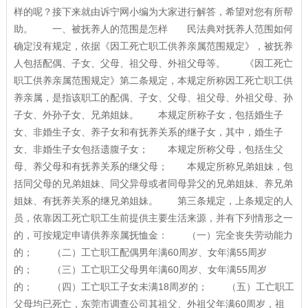
样的呢？接下来就由诉宁网小编为大家进行解答，希望对您有所帮
助。 一、被抚养人的范围是怎样 民法典对抚养人范围如何
确定没有规定，依据《因工死亡职工供养亲属范围规定》，被抚养
人包括配偶、子女、父母、祖父母、外祖父母等。 《因工死亡
职工供养亲属范围规定》第二条规定，本规定所称因工死亡职工供
养亲属，是指该职工的配偶、子女、父母、祖父母、外祖父母、孙
子女、外孙子女、兄弟姐妹。 本规定所称子女，包括婚生子
女、非婚生子女、养子女和有抚养关系的继子女，其中，婚生子
女、非婚生子女包括遗腹子女； 本规定所称父母，包括生父
母、养父母和有抚养关系的继父母； 本规定所称兄弟姐妹，包
括同父母的兄弟姐妹、同父异母或者同母异父的兄弟姐妹、养兄弟
姐妹、有抚养关系的继兄弟姐妹。 第三条规定，上条规定的人
员，依靠因工死亡职工生前提供主要生活来源，并有下列情形之一
的，可按规定申请供养亲属抚恤金： （一）完全丧失劳动能力
的； （二）工亡职工配偶男年满60周岁、女年满55周岁
的； （三）工亡职工父母男年满60周岁、女年满55周岁
的； （四）工亡职工子女未满18周岁的； （五）工亡职工
父母均已死亡，东莞市调查公司其祖父、外祖父年满60周岁，祖