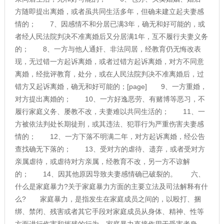
方随即提出离婚，或者虽共同生活多年，但确未建立起夫妻感
情的； 7、因感情不和分居已满3年，确无和好可能的，或
者经人民法院判决不准离婚后又分居满1年，互不履行夫妻义务
的； 8、一方与他人通奸、非法同居，经教育仍无悔改表
现，无过错一方起诉离婚，或者过错方起诉离婚，对方不同意
离婚，经批评教育，处分，或在人民法院判决不准离婚后，过
错方又起诉离婚，确无和好可能的；[page] 9、一方重婚，
对方提出离婚的； 10、一方好逸恶劳、有赌博等恶习，不
履行家庭义务、屡教不改，夫妻难以共同生活的； 11、一
方被依法判处长期徒刑，或其违法、犯罪行为严重伤害夫妻感
情的； 12、一方下落不明满二年，对方起诉离婚，经公告
查找确无下落的； 13、受对方的虐待、遗弃，或者受对方
亲属虐待，或虐待对方亲属，经教育不改，另一方不谅解
的； 14、因其他原因导致夫妻感情确已破裂的。 六、
什么是家庭暴力?关于家庭暴力方面的主要立法及司法解释有什
么? 家庭暴力，是指发生在家庭成员之间的，以殴打、捆
绑、禁闭、残害或者其它手段对家庭成员从身体、精神、性等