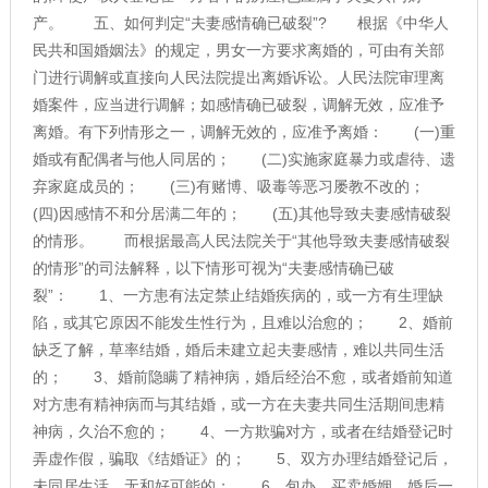
产。 五、如何判定“夫妻感情确已破裂”? 根据《中华人
民共和国婚姻法》的规定，男女一方要求离婚的，可由有关部
门进行调解或直接向人民法院提出离婚诉讼。人民法院审理离
婚案件，应当进行调解；如感情确已破裂，调解无效，应准予
离婚。有下列情形之一，调解无效的，应准予离婚： (一)重
婚或有配偶者与他人同居的； (二)实施家庭暴力或虐待、遗
弃家庭成员的； (三)有赌博、吸毒等恶习屡教不改的；
(四)因感情不和分居满二年的； (五)其他导致夫妻感情破裂
的情形。 而根据最高人民法院关于“其他导致夫妻感情破裂
的情形”的司法解释，以下情形可视为“夫妻感情确已破
裂”： 1、一方患有法定禁止结婚疾病的，或一方有生理缺
陷，或其它原因不能发生性行为，且难以治愈的； 2、婚前
缺乏了解，草率结婚，婚后未建立起夫妻感情，难以共同生活
的； 3、婚前隐瞒了精神病，婚后经治不愈，或者婚前知道
对方患有精神病而与其结婚，或一方在夫妻共同生活期间患精
神病，久治不愈的； 4、一方欺骗对方，或者在结婚登记时
弄虚作假，骗取《结婚证》的； 5、双方办理结婚登记后，
未同居生活，无和好可能的； 6、包办、买卖婚姻、婚后一