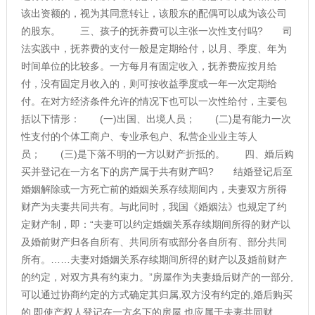
该出资额的，视为其同意转让，该股东的配偶可以成为该公司
的股东。 三、孩子的抚养费可以主张一次性支付吗? 司
法实践中，抚养费的支付一般是定期给付，以月、季度、年为
时间单位的比较多。一方每月有固定收入，抚养费应按月给
付，没有固定月收入的，则可按收益季度或一年一次定期给
付。在对方经济条件允许的情况下也可以一次性给付，主要包
括以下情形： (一)出国、出境人员； (二)是有能力一次
性支付的个体工商户、专业承包户、私营企业业主等人
员； (三)是下落不明的一方以财产折抵的。 四、婚后购
买并登记在一方名下的房产属于共有财产吗? 结婚登记后至
婚姻解除或一方死亡前的婚姻关系存续期间内，夫妻双方所得
财产为夫妻共同共有。与此同时，我国《婚姻法》也规定了约
定财产制，即：“夫妻可以约定婚姻关系存续期间所得的财产以
及婚前财产归各自所有、共同所有或部分各自所有、部分共同
所有。……夫妻对婚姻关系存续期间所得的财产以及婚前财产
的约定，对双方具有约束力。”房屋作为夫妻婚后财产的一部分,
可以通过协商约定的方式确定其归属,双方没有约定的,婚后购买
的,即使产权人登记在一方名下的房屋,也应属于夫妻共同财