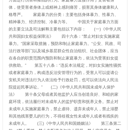
方面进行伤害和摧残的行为。家庭暴力直接作用于受害者身
体，使受害者身体上或精神上感到痛苦，损害其身体健康和人
格尊严。 家庭暴力的分类：主要包括身体暴力、性暴力、
精神暴力、经济控制、冷暴力等。 中国关于家庭暴力方面
的主要立法及司法解释主要包括以下内容： (一)《中华人民
共和国妇女权益保障法》 四十六条：“禁止对妇女实施家庭
暴力。“国家采取措施，预防和制止家庭暴力。“公安、民政、司
法行政等部门以及城乡基层群众性自治组织、社会团体，应当
在各自的职责范围内预防和制止家庭暴力，依法为受害妇女提
供救助。” 第五十八条：“违反本法规定，对妇女实施性骚扰
或者家庭暴力，构成违反治安管理行为的，受害人可以提请公
安机关对违法行为人依法给予行政处罚，也可以依法向人民法
院提起民事诉讼。” (二)《中华人民共和国未成年人保护
法》 第十条父母或者其他监护人应当创造良好、和睦的家
庭环境，依法履行对未成年人的监护职责和抚养义务。禁止对
未成年人实施家庭暴力，禁止虐待、遗弃未成年人，禁止溺婴
和其他残害婴儿的行为，不得歧视女性未成年人或者有残疾的
未成年人。 (三)《中华人民共和国婚姻法》 第三条第二