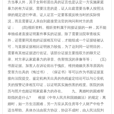
方当事人外，其子女和邻居出具的证言也是认定一方实施家庭
暴力的有力证据。需要注意的是，证人出庭需要当事人按照法
律的规定进行申请。证人证言一定要客观反映当时的实际情
况，而且需要证人亲自到庭接受法官的询问和对方的质
证； (四)视听资料。视听资料属于间接证据的一种，其不能
单独或者直接证明案件事实的证据。除了需要法院审查核实
外，还需要同其他的证据相互印证，才能组成一个证据链被认
可，与直接证据相比证明效力较低，为了达到同一证明目的，
需要有其他证据进行佐证。该部分证据主要指双方的聊天记
录、对方承认家庭暴力的录音、伤害情况的录像等等； (五)
书面证据。加害人在诉讼前出于愧疚、维持婚姻关系等原因向
受害方出具的《悔过书》、《保证书》等可以作为书面证据直
接向法院提交。鉴定机构关出具的伤残鉴定结论可以与公安机
关的报警记录相互印证，以证明其实施伤害的程度。医院的病
历与照片也能证明家庭暴力的存在。 九、离婚时的困难帮
助指的是什么? 根据《中华人民共和国婚姻法》的规定：离
婚时，如一方生活困难，另一方应从其住房等个人财产中给予
适当帮助。具体办法由双方协议，协议不成时，由人民法院判