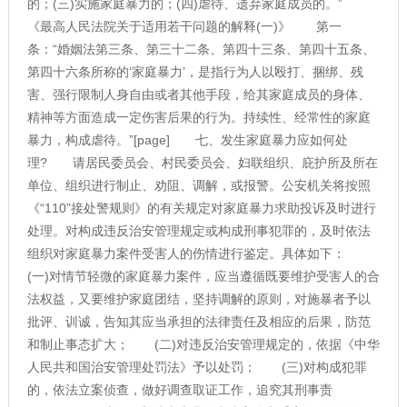
的；(三)实施家庭暴力的；(四)虐待、遗弃家庭成员的。”
《最高人民法院关于适用若干问题的解释(一)》 第一
条：“婚姻法第三条、第三十二条、第四十三条、第四十五条、
第四十六条所称的‘家庭暴力’，是指行为人以殴打、捆绑、残
害、强行限制人身自由或者其他手段，给其家庭成员的身体、
精神等方面造成一定伤害后果的行为。持续性、经常性的家庭
暴力，构成虐待。”[page] 七、发生家庭暴力应如何处
理? 请居民委员会、村民委员会、妇联组织、庇护所及所在
单位、组织进行制止、劝阻、调解，或报警。公安机关将按照
《“110”接处警规则》的有关规定对家庭暴力求助投诉及时进行
处理。对构成违反治安管理规定或构成刑事犯罪的，及时依法
组织对家庭暴力案件受害人的伤情进行鉴定。具体如下：
(一)对情节轻微的家庭暴力案件，应当遵循既要维护受害人的合
法权益，又要维护家庭团结，坚持调解的原则，对施暴者予以
批评、训诚，告知其应当承担的法律责任及相应的后果，防范
和制止事态扩大； (二)对违反治安管理规定的，依据《中华
人民共和国治安管理处罚法》予以处罚； (三)对构成犯罪
的，依法立案侦查，做好调查取证工作，追究其刑事责