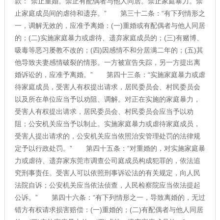
款：“禁止重婚。禁止有配偶者与他人同居。禁止家庭暴力。禁
止家庭成员间的虐待和遗弃。” 第三十二条：“有下列情形之
一，调解无效的，应准予离婚：(一)重婚或有配偶者与他人同居
的；(二)实施家庭暴力或虐待、遗弃家庭成员的；(三)有赌博、
吸毒等恶习屡教不改的；(四)因感情不和分居满二年的；(五)其
他导致夫妻感情破裂的情形。一方被宣告失踪，另一方提出离
婚诉讼的，应准予离婚。” 第四十三条：“实施家庭暴力或虐
待家庭成员，受害人有权提出请求，居民委员会、村民委员会
以及所在单位应当予以劝阻、调解。对正在实施的家庭暴力，
受害人有权提出请求，居民委员会、村民委员会应当予以劝
阻；公安机关应当予以制止。实施家庭暴力或虐待家庭成员，
受害人提出请求的，公安机关应当依照治安管理处罚的法律规
定予以行政处罚。” 第四十五条：“对重婚的，对实施家庭暴
力或虐待、遗弃家东莞市调查公司庭成员构成犯罪的，依法追
究刑事责任。受害人可以依照刑事诉讼法的有关规定，向人民
法院自诉；公安机关应当依法侦查，人民检察院应当依法提起
公诉。” 第四十六条：“有下列情形之一，导致离婚的，无过
错方有权请求损害赔偿：(一)重婚的；(二)有配偶者与他人同居