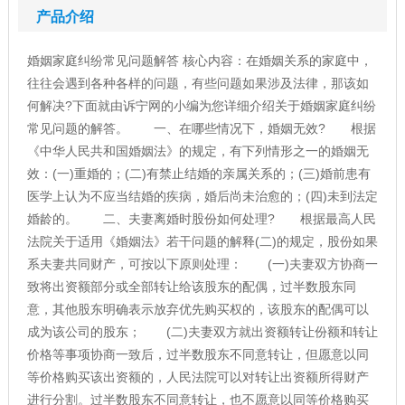
产品介绍
婚姻家庭纠纷常见问题解答 核心内容：在婚姻关系的家庭中，
往往会遇到各种各样的问题，有些问题如果涉及法律，那该如
何解决?下面就由诉宁网的小编为您详细介绍关于婚姻家庭纠纷
常见问题的解答。 一、在哪些情况下，婚姻无效? 根据
《中华人民共和国婚姻法》的规定，有下列情形之一的婚姻无
效：(一)重婚的；(二)有禁止结婚的亲属关系的；(三)婚前患有
医学上认为不应当结婚的疾病，婚后尚未治愈的；(四)未到法定
婚龄的。 二、夫妻离婚时股份如何处理? 根据最高人民
法院关于适用《婚姻法》若干问题的解释(二)的规定，股份如果
系夫妻共同财产，可按以下原则处理： (一)夫妻双方协商一
致将出资额部分或全部转让给该股东的配偶，过半数股东同
意，其他股东明确表示放弃优先购买权的，该股东的配偶可以
成为该公司的股东； (二)夫妻双方就出资额转让份额和转让
价格等事项协商一致后，过半数股东不同意转让，但愿意以同
等价格购买该出资额的，人民法院可以对转让出资额所得财产
进行分割。过半数股东不同意转让，也不愿意以同等价格购买