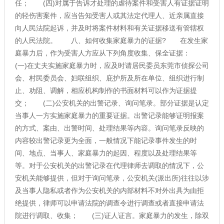
任； (四)对属于告诉才处理的虐待案件和受害人有证据证明
的轻伤害案件，应当告知受害人或其法定代理人、近亲属直接
向人民法院起诉，并及时将案件材料和有关证据移送有管辖权
的人民法院。 八、如何收集家庭暴力的证据? 在发生家
庭暴力后，作为受害人方应从下列角度收集、保全证据：
(一)在丈夫实施家庭暴力时，应及时请居民委员东莞市侦探公司
会、村民委员会、妇联组织、庇护所及所在单位、组织进行制
止、劝阻、调解，相应机构制作的书面材料可以作为证据提
交； (二)公安机关的出警记录、询问笔录。部分证据是认定
当事人一方实施家庭暴力的重要证据。出警记录能够证明报案
的方式、案由、出警时间、处理结果等内容。询问笔录反映的
内容较出警记录更为全面，一般情况下能记录事件发生的时
间、地点、当事人、家庭暴力的起因、程度以及处理结果等
等。对于公安机关的出警记录在代理律师去调取的情况下，公
安机关能够提供，但对于询问笔录，公安机关(派出所)往往以涉
及当事人隐私或者作为公安机关的内部材料不对外出具为由拒
绝提供，律师可以申请法院的调查令进行调查或者直接申请法
院进行调取、收集； (三)证人证言。家庭暴力的发生，除双