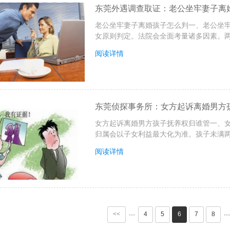
东莞外遇调查取证：老公坐牢妻子离
老公坐牢妻子离婚孩子怎么判一、老公坐
女原则判定。法院会全面考量诸多因素。两
阅读详情
东莞侦探事务所：女方起诉离婚男方
女方起诉离婚男方孩子抚养权归谁管一、女
归属会以子女利益最大化为准。孩子未满两
阅读详情
<<
4
5
6
7
8
···
···