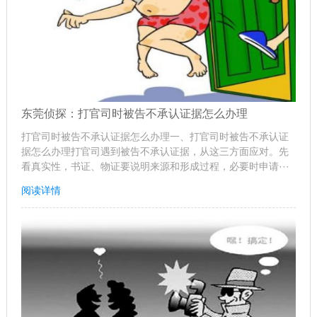
东莞侦探：打官司时被告不承认证据怎么办理
打官司时被告不承认证据怎么办理一、打官司时被告不承认证
据怎么办理打官司遇到被告不承认证据，从这三方面应对。先
看真实性，书证、物证要说明来源和形成过程，必要时申请···
阅读详情