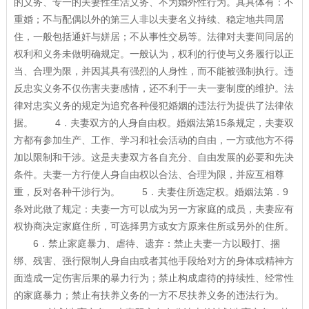
的义务、专一的夫妻性生活义务、不为婚外性行为。其具体有：不
重婚；不与配偶以外的第三人非以夫妻名义持续、稳定地共同居
住，一般包括通奸与姘居；不从事性交易等。法律对夫妻间同居的
权利和义务未做明确规定。一般认为，权利的行使与义务履行以正
当、合理为限，并因其具有强烈的人身性，而不能被强制执行。违
反忠实义务不仅伤害夫妻感情，还不利于一夫一妻制度的维护。法
律对忠实义务的规定为追究各种侵犯婚姻的违法行为提供了法律依
据。 4．夫妻双方的人身自由权。婚姻法第15条规定，夫妻双
方都有参加生产、工作、学习和社会活动的自由，一方或他方不得
加以限制和干涉。这是夫妻双方各自充分、自由发展的必要和先决
条件。夫妻一方行使人身自由权以合法、合理为限，并应互相尊
重，反对各种干涉行为。 5．夫妻住所选定权。婚姻法第．9
条对此做了规定：夫妻一方可以成为另一方家庭的成员，夫妻应有
权协商决定家庭住所，可选择男方或女方原来住所或另外的住所。
6．禁止家庭暴力、虐待、遗弃：禁止夫妻一方以殴打、捆
绑、残害、强行限制人身自由或者其他手段给对方的身体或精神方
面造成一定伤害后果的暴力行为；禁止构成虐待的持续性、经常性
的家庭暴力；禁止有扶养义务的一方不尽扶养义务的违法行为。