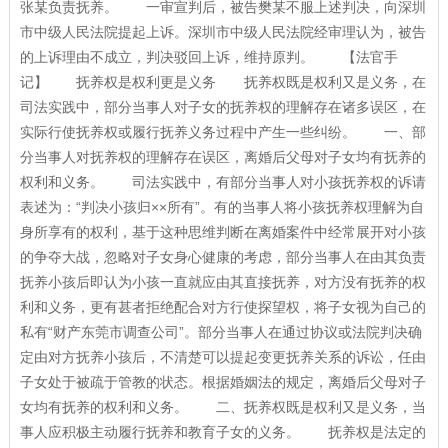
张某负责抚养。 一审宣判后，被告樊某不服上述判决，向深圳
市中级人民法院提起上诉。深圳市中级人民法院经审理认为，被告
的上诉理由不成立，判决驳回上诉，维持原判。 【法官手
记】 抚养权是权利更是义务 抚养权既是权利又是义务，在
司法实践中，部分当事人对子女的抚养权的理解存在诸多误区，在
实际行使抚养权或履行抚养义务过程中产生一些纠纷。 一、部
分当事人对抚养权的理解存在误区，离婚后父母对子女均有抚养的
权利和义务。 司法实践中，有部分当事人对小孩抚养权的诉请
表述为：“判决小孩归××所有”。有的当事人将小孩抚养权理解为自
身所享有的权利，基于这种思维判断在离婚案件中经常展开对小孩
的争夺大战，忽略对子女身心健康的考虑，部分当事人在由其负责
抚养小孩后即认为小孩一直就应由其直接抚养，对方没有抚养的权
利和义务，更有甚者拒绝配合对方行使探望权，将子女视为自己的
私有“财产东莞市调查公司”。部分当事人在通过协议或法院判决确
定由对方抚养小孩后，不清楚可以提起变更抚养关系的诉讼，任由
子女处于被疏于管教的状态。根据婚姻法的规定，离婚后父母对子
女均有抚养的权利和义务。 二、抚养权既是权利又是义务，当
事人应积极主动履行抚养和教育子女的义务。 抚养权是法定的