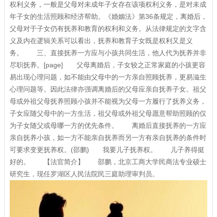
权利义务，一般是父母对未成年子女存在该项权利义务，是对未成
年子女的生活照顾和经济帮助。《婚姻法》第36条规定，离婚后，
父母对于子女仍有抚养和教育的权利和义务。从法律规定的文字含
义及内在逻辑关系可以看出，抚养和教育子女既是权利又是义
务。 三、直接抚养一方应与小孩共同生活，他人代为抚养并非
尽职抚养。[page] 父母离婚后，子女较之正常家庭的小孩更容
易出现心理问题，如不能由父母中的一方亲自照顾抚养，更易滋生
心理问题等。因此法律亦强调离婚后的父母应亲自抚养子女。祖父
母或外祖父母抚养照顾小孩并不能视为父母一方履行了抚养义务，
子女应随父母中的一方生活，祖父母或外祖父母愿意帮助照顾的仅
为子女随父或母哪一方的优先条件。 离婚后直接抚养的一方应
亲自抚养小孩，如一方不能亲自抚养而另一方有亲自抚养的条件时
可要求变更抚养权。(邵鹏) 我要儿子抚养权。 儿子养得挺
好的。 【法官简介】 邵鹏，北京工商大学民商法专业硕士
研究生，现任罗湖区人民法院民三庭助理审判员。