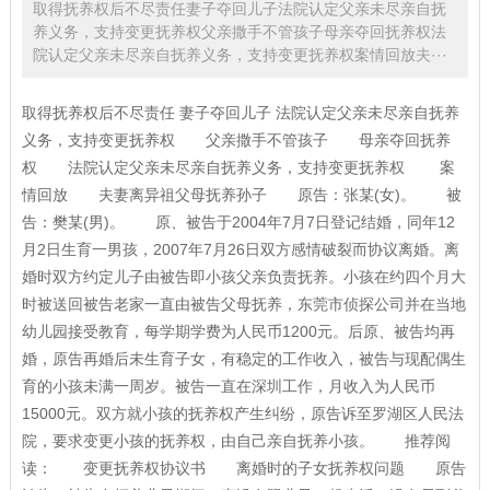
取得抚养权后不尽责任妻子夺回儿子法院认定父亲未尽亲自抚
养义务，支持变更抚养权父亲撒手不管孩子母亲夺回抚养权法
院认定父亲未尽亲自抚养义务，支持变更抚养权案情回放夫···
取得抚养权后不尽责任 妻子夺回儿子 法院认定父亲未尽亲自抚养
义务，支持变更抚养权 父亲撒手不管孩子 母亲夺回抚养
权 法院认定父亲未尽亲自抚养义务，支持变更抚养权 案
情回放 夫妻离异祖父母抚养孙子 原告：张某(女)。 被
告：樊某(男)。 原、被告于2004年7月7日登记结婚，同年12
月2日生育一男孩，2007年7月26日双方感情破裂而协议离婚。离
婚时双方约定儿子由被告即小孩父亲负责抚养。小孩在约四个月大
时被送回被告老家一直由被告父母抚养，东莞市侦探公司并在当地
幼儿园接受教育，每学期学费为人民币1200元。后原、被告均再
婚，原告再婚后未生育子女，有稳定的工作收入，被告与现配偶生
育的小孩未满一周岁。被告一直在深圳工作，月收入为人民币
15000元。双方就小孩的抚养权产生纠纷，原告诉至罗湖区人民法
院，要求变更小孩的抚养权，由自己亲自抚养小孩。 推荐阅
读： 变更抚养权协议书 离婚时的子女抚养权问题 原告