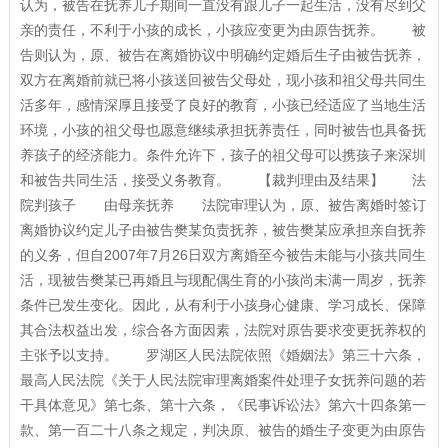
认为，被告在抚养儿子期间一直没有跟儿子一起生活，没有尽到父
亲的责任，不利于小孩的成长，小孩应变更为由原告抚养。 被
告则认为，原、被告在离婚协议中明确约定婚后生子由被告抚养，
双方在离婚前就已将小孩送回被告父母处，现小孩和祖父母共同生
活多年，感情深厚且接受了良好的教育，小孩已经适应了当地生活
环境，小孩的祖父母也愿意继续承担抚养责任，同时被告也具备抚
养孩子的经济能力。条件允许下，孩子的祖父母可以携孩子来深圳
和被告共同生活，接受义务教育。 【裁判理由及结果】 法
院判孩子 由母亲抚养 法院审理认为，原、被告离婚时签订
离婚协议约定儿子由被告樊某负责抚养，被告樊某应承担亲自抚养
的义务，但自2007年7月26日双方离婚至今被告未能与小孩共同生
活，现被告樊某已再婚且与现配偶生育的小孩尚未满一周岁，抚养
条件已发生变化。因此，从有利于小孩身心健康、学习成长、保障
其合法权益出发，综合各方面因素，法院对原告要求变更抚养权的
主张予以支持。 罗湖区人民法院依照《婚姻法》第三十六条，
最高人民法院《关于人民法院审理离婚案件处理子女抚养问题的若
干具体意见》第七条、第十六条，《民事诉讼法》第六十四条第一
款、第一百二十八条之规定，判决原、被告的婚生子变更为由原告